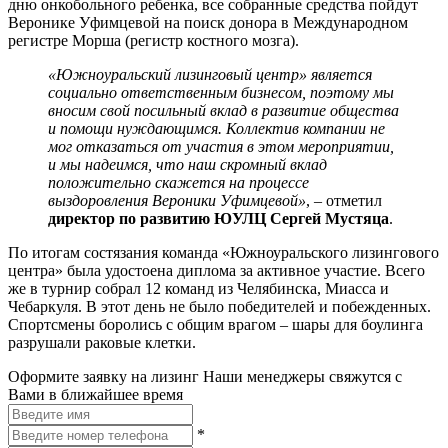
дню онкобольного ребенка, все собранные средства пойдут
Веронике Уфимцевой на поиск донора в Международном
регистре Морша (регистр костного мозга).
«Южноуральский лизинговый центр» является
социально ответственным бизнесом, поэтому мы
вносим свой посильный вклад в развитие общества
и помощи нуждающимся. Коллектив компании не
мог отказаться от участия в этом мероприятии,
и мы надеимся, что наш скромный вклад
положительно скажется на процессе
выздоровления Вероники Уфимцевой»
, – отметил
директор по развитию ЮУЛЦ Сергей Мустяца
.
По итогам состязания команда «Южноуральского лизингового
центра» была удостоена диплома за активное участие. Всего
же в турнир собрал 12 команд из Челябинска, Миасса и
Чебаркуля. В этот день не было победителей и побежденных.
Спортсмены боролись с общим врагом – шары для боулинга
разрушали раковые клетки.
Оформите заявку на лизинг
Наши менеджеры свяжутся с
Вами в ближайшее время
*