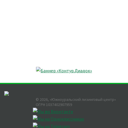
©
2026
, «Южноуральский лизинговый центр»
ОГРН 1037402907959