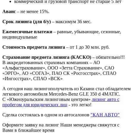
коммерческий и грузовой транспорт не старше 5 лет
Аванс
– не менее 15%.
Срок лизинга (для б/у)
– максимум 36 мес.
Ежемесячные платежи
– равные, убывающие, сезонные,
индивидуальные
Стоимость предмета лизинга
– от 1 до 30 млн. руб.
Страхование предмета лизинга (КАСКО)
– обязательно!!!
В аккредитованных страховых компаниях – АО
«Альфастрахование», ООО «Зетта Страхование», САО
«ЭРГО», АО «СОГАЗ», ПАО СК «Росгосстрах», СПАО
«Ингосстрах», СПАО «ВСК»
А сегодня наш лизингополучатель из Казани стал обладателем
легкового автомобиля Mercedes-Benz GLE 350 d 4MATIC.
С «Южноуральским лизинговым центром»
лизинг авто с
пробегом для юридических лиц
- это легко!
Сделка состоялась в одном из автосалонов
"КАН АВТО"
Оформите заявку на лизинг
Наши менеджеры свяжутся с
Вами в ближайшее время