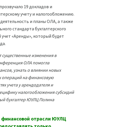
прозвучало 19 докладов и
лтерскому учету и налогообложению.
 деятельность и планы ОЛА, а также
ного стандарта бухгалтерского
й учет «Аренды», который будет
да.
т существенные изменения в
Конференция ОЛА помогла
ансов, узнать о влиянии новых
х операций на финансовую
тях учета у арендодателя и
пецифику налогообложения субсидий
вный бухгалтер ЮУЛЦ Полина
в финансовой отрасли ЮУЛЦ
редоставлять только