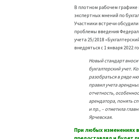
В плотном рабочем графике 
экспертных мнений по бухга
Участники встречи обсудили
проблемы введения Федераль
учета 25/2018 «Бухгалтерски
внедряться с 1 января 2022 го
Новый стандарт вноси
бухгалтерский учет. 
разобраться в ряде ню
правил учета арендны
отчетность, особеннос
арендатора, понять с
и пр., – отметила гла
Ярчевская.
При любых изменениях 
предоставлял и будет п