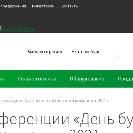
цпредложения
Инвесторам
Контакты
Выберите регион:
ка
Сельхозтехника
Оборудование
Прода
ции «День бухгалтера лизинговой компании-2021»
ференции «День бу