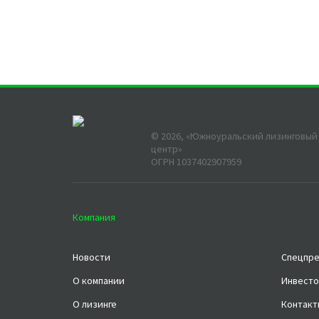
©
2026
, «Южноуральский лизинговый
центр»
ОГРН 1037402907959
Компания
Новости
Спецпр
О компании
Инвесто
О лизинге
Контакт