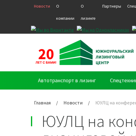
Новости
О
О
Партнеры
Спе
компании
лизинге
Автотранспорт в лизинг
Спецтехни
Главная
/
Новости
/
ЮУЛЦ на конферен
ЮУЛЦ на кон