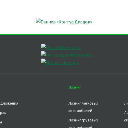
Лизинг
едложения
Лизинг легковых
Л
автомобилей
рам
Л
Лизинг грузовых
с
ы
автомобилей